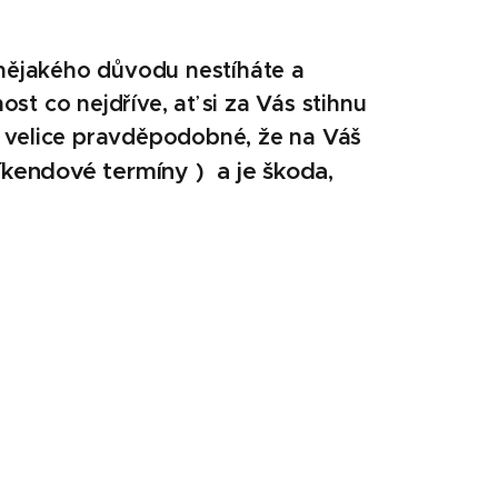
 nějakého důvodu nestíháte a
ost co nejdříve, ať si za Vás stihnu
Je velice pravděpodobné, že na Váš
víkendové termíny ) a je škoda,