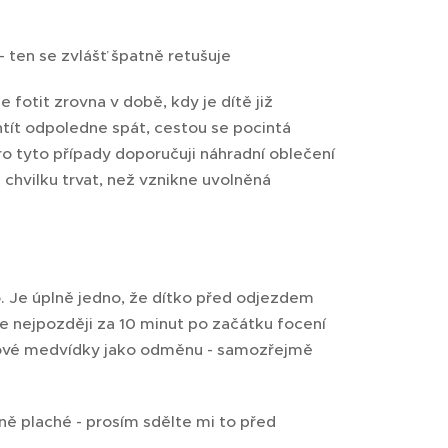
- ten se zvlášť špatně retušuje
 fotit zrovna v době, kdy je dítě již
htít odpoledne spát, cestou se pocintá
ro tyto případy doporučuji náhradní oblečení
 chvilku trvat, než vznikne uvolněná
o. Je úplně jedno, že dítko před odjezdem
že nejpozději za 10 minut po začátku focení
gumové medvídky jako odměnu - samozřejmě
ně plaché - prosím sdělte mi to před