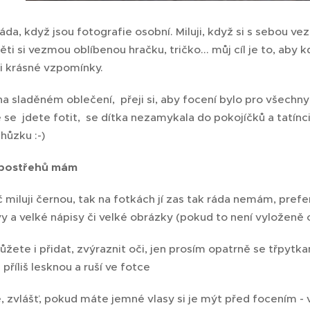
da, když jsou fotografie osobní. Miluji, když si s sebou 
ěti si vezmou oblíbenou hračku, tričko... můj cíl je to, aby 
i krásné vzpomínky.
na sladěném oblečení, přeji si, aby focení bylo pro všechn
e se jdete fotit, se dítka nezamykala do pokojíčků a tatí
hůzku :-)
r postřehů mám
č miluji černou, tak na fotkách jí zas tak ráda nemám, prefer
vy a velké nápisy či velké obrázky (pokud to není vyloženě 
můžete i přidat, zvýraznit oči, jen prosím opatrně se třpyt
 příliš lesknou a ruší ve fotce
, zvlášť, pokud máte jemné vlasy si je mýt před focením - vě