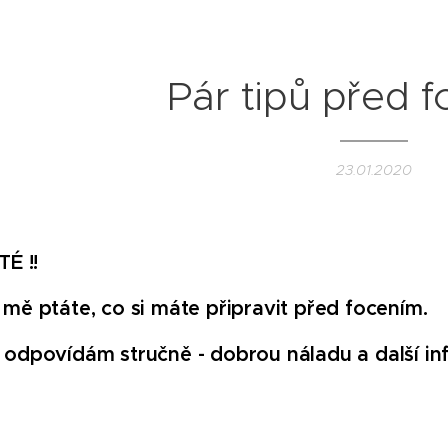
Pár tipů před 
23.01.2020
TÉ !!
 mě ptáte, co si máte připravit před focením.
 odpovídám stručně - dobrou náladu a další inf
)