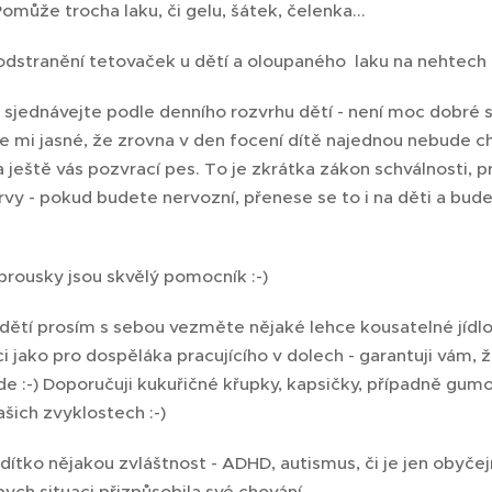
omůže trocha laku, či gelu, šátek, čelenka...
odstranění tetovaček u dětí a oloupaného laku na nehtech 
i sjednávejte podle denního rozvrhu dětí - není moc dobré se
e mi jasné, že zrovna v den focení dítě najednou nebude c
 ještě vás pozvrací pes. To je zkrátka zákon schválnosti, p
vy - pokud budete nervozní, přenese se to i na děti a bude
.
brousky jsou skvělý pomocník :-)
 dětí prosím s sebou vezměte nějaké lehce kousatelné jídl
i jako pro dospěláka pracujícího v dolech - garantuji vám, 
ojde :-) Doporučuji kukuřičné křupky, kapsičky, případně 
ašich zvyklostech :-)
ítko nějakou zvláštnost - ADHD, autismus, či je jen obyčej
ych situaci přizpůsobila své chování.