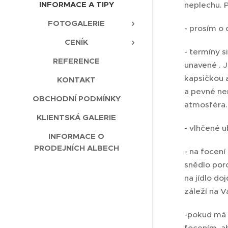
INFORMACE A TIPY
neplechu. P
FOTOGALERIE
- prosím o 
CENÍK
- termíny s
REFERENCE
unavené . J
kapsičkou a
KONTAKT
a pevné ner
OBCHODNÍ PODMÍNKY
atmosféra
KLIENTSKÁ GALERIE
- vlhčené u
INFORMACE O
PRODEJNÍCH ALBECH
- na focení
snědlo porc
na jídlo d
záleží na V
-pokud má d
focením, ab