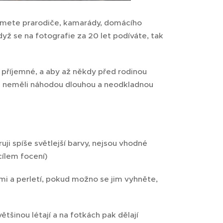
vezmete prarodiče, kamarády, domácího
když se na fotografie za 20 let podíváte, tak
y příjemné, a aby až někdy před rodinou
nci neměli náhodou dlouhou a neodkladnou
uji spíše světlejší barvy, nejsou vhodné
cílem focení)
kami a perletí, pokud možno se jim vyhněte,
tšinou létají a na fotkách pak dělají