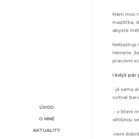
Mám moc rá
mazlíčka, d
abyste měl
Nebazíruji 
řeknete, ž
pracovní sc
I když pá
- já sama a
svítivé bar
ÚVOD
- v líčení 
O MNĚ
většinou se
AKTUALITY
-není dobré