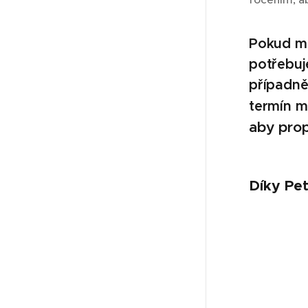
Pokud má
potřebuje
případně
termín m
aby prop
Díky Pe